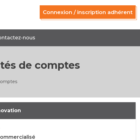
Connexion / inscription adhérent
ontactez-nous
ités de comptes
 comptes
novation
commercialisé