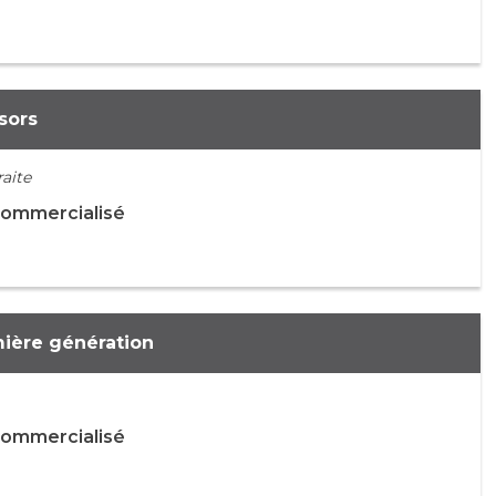
sors
aite
commercialisé
ière génération
commercialisé