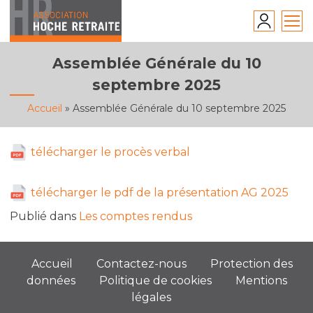
Skip
to
content
Assemblée Générale du 10
septembre 2025
Accueil
»
Assemblée Générale du 10 septembre 2025
télécharger le procès verbal
télécharger le pdf de la présentation AG 2025
Publié dans
Les comptes rendus
Accueil
Contactez-nous
Protection des
données
Politique de cookies
Mentions
légales