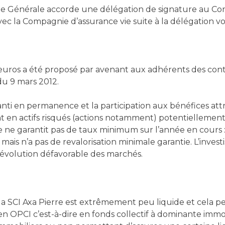
énérale accorde une délégation de signature au Conseil
avec la Compagnie d’assurance vie suite à la délégation 
 euros a été proposé par avenant aux adhérents des co
du 9 mars 2012.
anti en permanence et la participation aux bénéfices a
ent en actifs risqués (actions notamment) potentielleme
e ne garantit pas de taux minimum sur l’année en cour
mais n’a pas de revalorisation minimale garantie. L’in
d’évolution défavorable des marchés.
la SCI Axa Pierre est extrêmement peu liquide et cela p
n OPCI c’est-à-dire en fonds collectif à dominante immobi