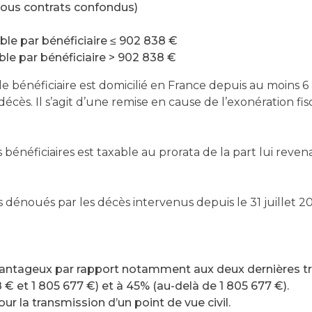
tous contrats confondus)
able par bénéficiaire ≤ 902 838 €
able par bénéficiaire > 902 838 €
 le bénéficiaire est domicilié en France depuis au moins
décès. Il s’agit d’une remise en cause de l’exonération fisc
énéficiaires est taxable au prorata de la part lui reven
 dénoués par les décès intervenus depuis le 31 juillet 20
avantageux par rapport notamment aux deux dernières tr
€ et 1 805 677 €) et à 45% (au-delà de 1 805 677 €).
 la transmission d’un point de vue civil.