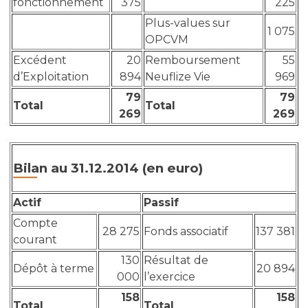
fonctionnement
375
225
Plus-values sur
1 075
OPCVM
Excédent
20
Remboursement
55
d’Exploitation
894
Neuflize Vie
969
79
79
Total
Total
269
269
Bilan au 31.12.2014 (en euro)
Actif
Passif
Compte
28 275
Fonds associatif
137 381
courant
130
Résultat de
Dépôt à terme
20 894
000
l’exercice
158
158
Total
Total