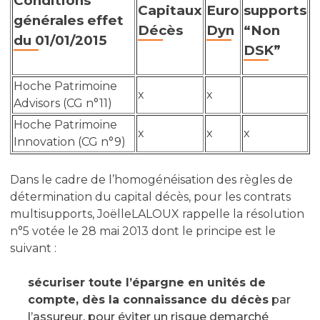
Conditions
Capitaux
Euro
supports
générales effet
Décès
Dyn
“Non
du 01/01/2015
DSK”
Hoche Patrimoine
x
x
Advisors (CG n°11)
Hoche Patrimoine
x
x
x
Innovation (CG n°9)
Dans le cadre de l’homogénéisation des règles de
détermination du capital décès, pour les contrats
multisupports, JoëlleLALOUX rappelle la résolution
n°5 votée le 28 mai 2013 dont le principe est le
suivant :
sécuriser toute l’épargne en unités de
compte, dès la connaissance du décès
par
l’assureur, pour éviter un risque demarché