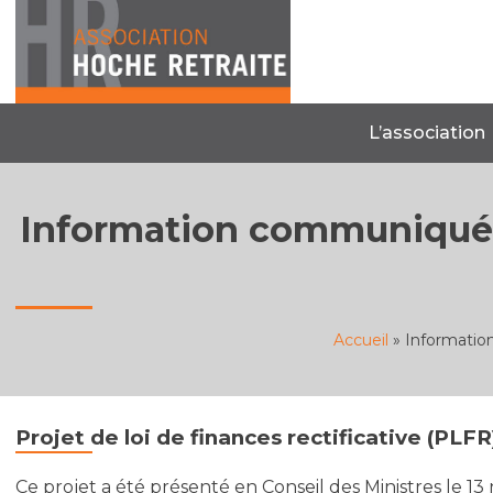
Skip
to
content
L’association
Information communiquée 
Accueil
»
Informatio
Projet de loi de finances rectificative (PLF
Ce projet a été présenté en Conseil des Ministres le 13 