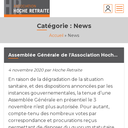
Skip
to
content
Catégorie :
News
Accueil
»
News
Assemblée Générale de l’Association Hoche Retraite du 3 novembre 2020. Modalités de tenue de la séance à huis clos.
4 novembre 2020
par Hoche Retraite
En raison de la dégradation de la situation
sanitaire, et des dispositions annoncées par les
instances gouvernementales, la tenue d’une
Assemblée Générale en présentiel le 3
novembre n’est plus autorisée. Pour autant,
compte-tenu des nombreux votes par
correspondance et procurations reçus
permettant de disposer du quorum statutaire