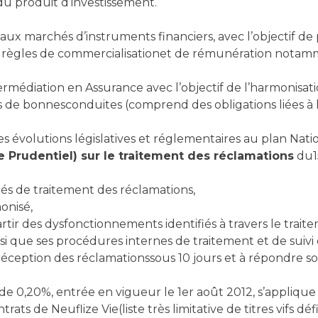
u produit d’investissement.
tive aux marchés d’instruments financiers, avec l’objectif 
rs règles de commercialisationet de rémunération notamm
’Intermédiation en Assurance avec l’objectif de l’harmonisa
les de bonnesconduites (comprend des obligations liées à l
 évolutions législatives et réglementaires au plan Nati
Prudentiel) sur le traitement des réclamations
du15
tés de traitement des réclamations,
onisé,
partir des dysfonctionnements identifiés à travers le trai
ainsi que ses procédures internes de traitement et de suiv
ception des réclamationssous 10 jours et à répondre so
 de 0,20%, entrée en vigueur le 1er août 2012, s’applique a
 de Neuflize Vie(liste très limitative de titres vifs défin