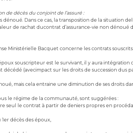
n de décès du conjoint de l’assuré :
s dénoué. Dans ce cas, la transposition de la situation d
valeur de rachat ducontrat d’assurance-vie non dénoué d
ponse Ministérielle Bacquet concerne les contrats sousc
’époux souscripteur est le survivant, il y aura intégratio
 décédé (avecimpact sur les droits de succession dus par 
dénoué, mais cela entraine une diminution de ses droits d
sous le régime de la communauté, sont suggérées :
ire seul le contrat à partir de deniers propres en procéd
 1er décès des époux,