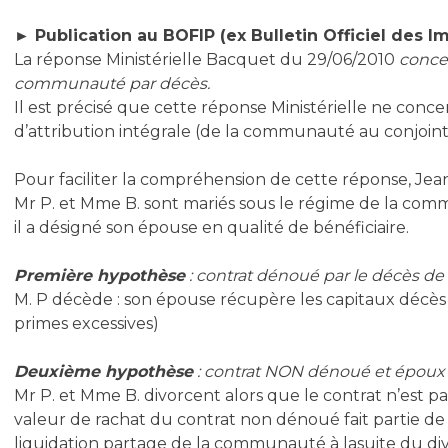
► Publication au BOFIP (ex Bulletin Officiel des I
La réponse Ministérielle Bacquet du 29/06/2010
conce
communauté par décès.
Il est précisé que cette réponse Ministérielle ne con
d’attribution intégrale (de la communauté au conjoint 
Pour faciliter la compréhension de cette réponse, Jean
Mr P. et Mme B. sont mariés sous le régime de la comm
il a désigné son épouse en qualité de bénéficiaire.
Première hypothèse
: contrat dénoué par le décès de l
M. P décède : son épouse récupère les capitaux décès h
primes excessives)
Deuxième hypothèse
: contrat NON dénoué et époux e
Mr P. et Mme B. divorcent alors que le contrat n’est pa
valeur de rachat du contrat non dénoué fait partie de
liquidation partage de la communauté à lasuite du di