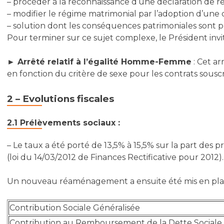
– procéder à la reconnaissance d’une déclaration de re
– modifier le régime matrimonial par l’adoption d’une 
– solution dont les conséquences patrimoniales sont p
Pour terminer sur ce sujet complexe, le Président invi
► Arrêté relatif à l’égalité Homme-Femme
: Cet ar
en fonction du critère de sexe pour les contrats sousc
2 – Evolutions fiscales
2.1 Prélèvements sociaux :
– Le taux a été porté de 13,5% à 15,5% sur la part des
(loi du 14/03/2012 de Finances Rectificative pour 2012).
Un nouveau réaménagement a ensuite été mis en place 
Contribution Sociale Généralisée
Contribution au Remboursement de la Dette Sociale