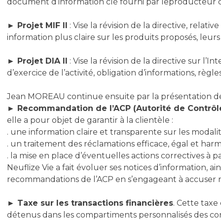
document d’information clé fourni par leproducteur d
► Projet MIF II
: Vise la révision de la directive, rela
information plus claire sur les produits proposés, leu
► Projet DIA II
: Vise la révision de la directive sur l
d’exercice de l’activité, obligation d’informations, règ
Jean MOREAU continue ensuite par la présentation des
► Recommandation de l’ACP (Autorité de Contrôle 
elle a pour objet de garantir à la clientèle :
. une information claire et transparente sur les modali
. un traitement des réclamations efficace, égal et harm
. la mise en place d’éventuelles actions correctives à 
Neuflize Vie a fait évoluer ses notices d’information, 
recommandations de l’ACP en s’engageant à accuser ré
► Taxe sur les transactions financières
. Cette taxe
détenus dans les compartiments personnalisés des contrats