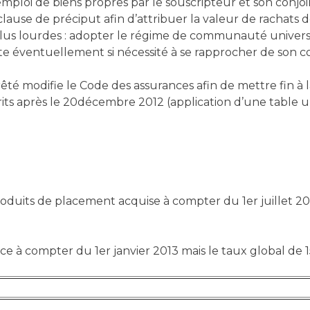
mploi de biens propres par le souscripteur et son conjoi
clause de préciput afin d’attribuer la valeur de rachats
lus lourdes : adopter le régime de communauté universel
te éventuellement si nécessité à se rapprocher de son c
rêté modifie le Code des assurances afin de mettre fin à la
rits après le 20décembre 2012 (application d’une table 
 produits de placement acquise à compter du 1er juillet 
à compter du 1er janvier 2013 mais le taux global de 1