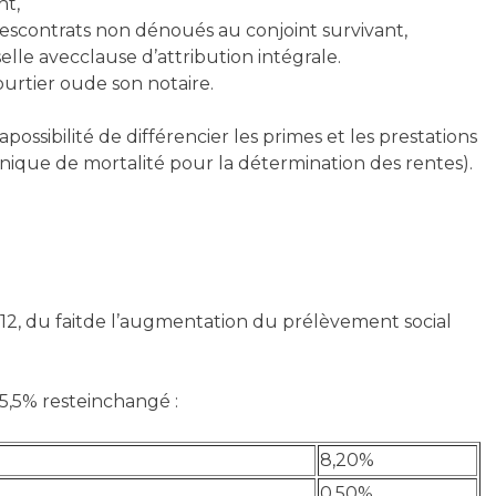
nt,
 descontrats non dénoués au conjoint survivant,
le avecclause d’attribution intégrale.
ourtier oude son notaire.
possibilité de différencier les primes et les prestations
unique de mortalité pour la détermination des rentes).
2012, du faitde l’augmentation du prélèvement social
5,5% resteinchangé :
8,20%
0,50%